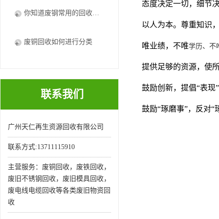
态度决定一切，细节
你知道废钢常用的回收处理方法吗
以人为本。尊重知识
废铜回收如何进行分类
唯业绩，不唯
学历、不
提供足够的资源，使
鼓励创新，提倡“表现
联系我们
鼓励“琢磨事”，反对“
广州天仁再生资源回收有限公司
联系方式:13711115910
主营服务：废铜回收，废铁回收，
废旧不锈钢回收，废旧模具回收，
废电线电缆回收等各类废旧物资回
收