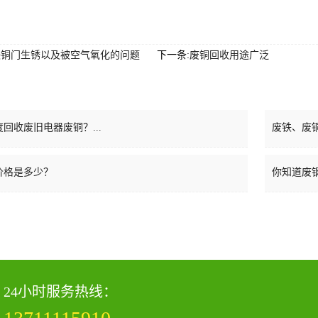
决铜门生锈以及被空气氧化的问题
下一条:
废铜回收用途广泛
回收废旧电器废铜？...
废铁、废铜
价格是多少？
你知道废钢
24小时服务热线：