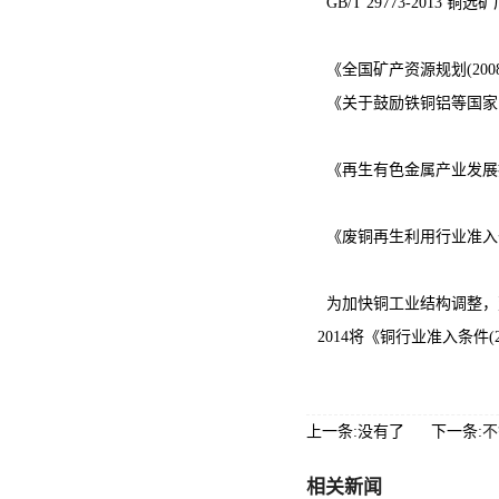
GB/T 29773-2013 
《全国矿产资源规划(2008－
《关于鼓励铁铜铝等国家
《再生有色金属产业发展
《废铜再生利用行业准入
为加快铜工业结构调整，
2014将《铜行业准入条
上一条:没有了
下一条:
不
相关新闻